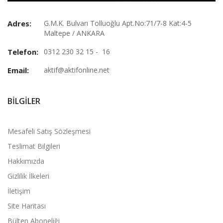
Adres:
G.M.K. Bulvarı Tolluoğlu Apt.No:71/7-8 Kat:4-5
Maltepe / ANKARA
Telefon:
0312 230 32 15 - 16
Email:
aktif@aktifonline.net
BILGILER
Mesafeli Satış Sözleşmesi
Teslimat Bilgileri
Hakkımızda
Gizlilik İlkeleri
İletişim
Site Haritası
Bülten Aboneliği