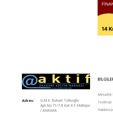
BILGILE
Mesafeli 
Adres:
G.M.K. Bulvarı Tolluoğlu
Teslimat B
Apt.No:71/7-8 Kat:4-5 Maltepe
Hakkımız
/ ANKARA