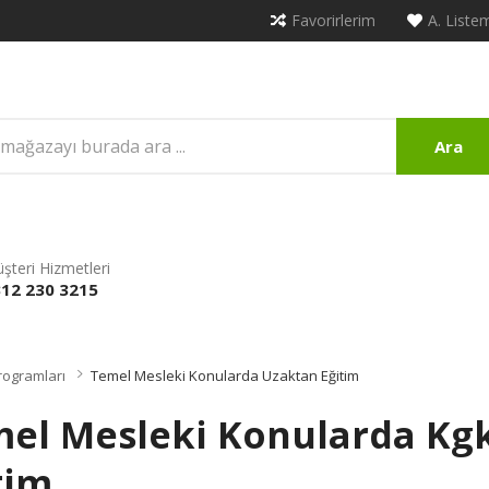
Favorirlerim
A. Liste
Ara
şteri Hizmetleri
12 230 3215
rogramları
Temel Mesleki Konularda Uzaktan Eğitim
el Mesleki Konularda Kgk
tim