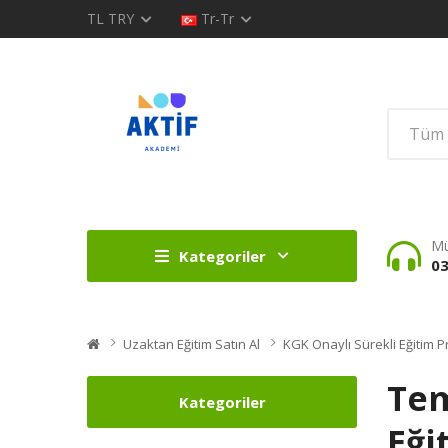
TL
TRY
Tr-Tr
Mü
Kategoriler
03
Uzaktan Eğitim Satın Al
KGK Onaylı Sürekli Eğitim P
Tem
Kategoriler
Eği