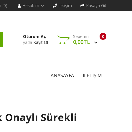
m (0)
Hesabım
Iletişim
Kasaya Git
Oturum Aç
Sepetim
0
0,00TL
yada
Kayıt Ol
ANASAYFA
İLETIŞIM
 Onaylı Sürekli