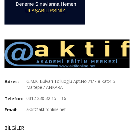
Adres:
G.M.K. Bulvarı Tolluoğlu Apt.No:71/7-8 Kat:4-5
Maltepe / ANKARA
Telefon:
0312 230 32 15 - 16
Email:
aktif@aktifonline.net
BILGILER