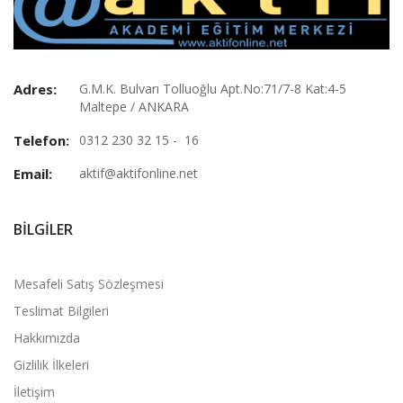
Adres:
G.M.K. Bulvarı Tolluoğlu Apt.No:71/7-8 Kat:4-5
Maltepe / ANKARA
Telefon:
0312 230 32 15 - 16
Email:
aktif@aktifonline.net
BILGILER
Mesafeli Satış Sözleşmesi
Teslimat Bilgileri
Hakkımızda
Gizlilik İlkeleri
İletişim