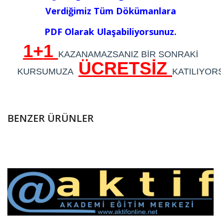
Verdiğimiz Tüm Dökümanlara
PDF Olarak Ulaşabiliyorsunuz.
1+
1
KAZANAMAZSANIZ
BİR SONRAKİ
ÜCRETSİZ
KURSUMUZA
KATILIYO
BENZER ÜRÜNLER