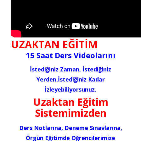
UZAKTAN EĞİTİM
15 Saat Ders Videolarını
İstediğiniz Zaman, İstediğiniz
Yerden,İstediğiniz Kadar
İzleyebiliyorsunuz.
Uzaktan Eğitim
Sistemimizden
Ders Notlarına, Deneme Sınavlarına,
Örgün Eğitimde Öğrencilerimize