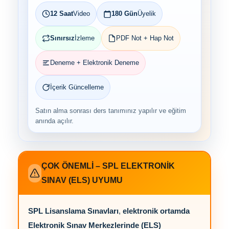
12 Saat
Video
180 Gün
Üyelik
Sınırsız
İzleme
PDF Not + Hap Not
Deneme + Elektronik Deneme
İçerik Güncelleme
Satın alma sonrası ders tanımınız yapılır ve eğitim
anında açılır.
ÇOK ÖNEMLİ – SPL ELEKTRONİK
SINAV (ELS) UYUMU
SPL Lisanslama Sınavları
,
elektronik ortamda
Elektronik Sınav Merkezlerinde (ELS)