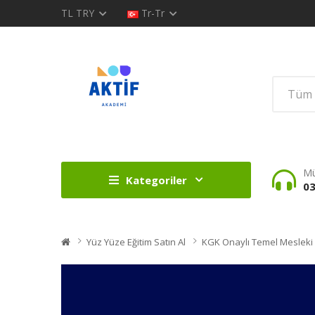
TL
TRY
Tr-Tr
Mü
Kategoriler
03
Yüz Yüze Eğitim Satın Al
KGK Onaylı Temel Mesleki 