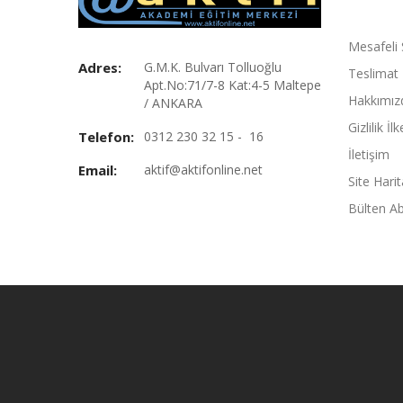
Mesafeli 
Adres:
G.M.K. Bulvarı Tolluoğlu
Teslimat B
Apt.No:71/7-8 Kat:4-5 Maltepe
Hakkımız
/ ANKARA
Gizlilik İlk
Telefon:
0312 230 32 15 - 16
İletişim
Email:
aktif@aktifonline.net
Site Harit
Bülten Ab