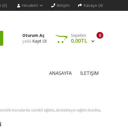
m (0)
Hesabım
Iletişim
Kasaya Git
Oturum Aç
Sepetim
0
0,00TL
yada
Kayıt Ol
ANASAYFA
İLETIŞIM
esleki konularda sürekli eğitim
,
destekleyici eğitim kredisi
,
i