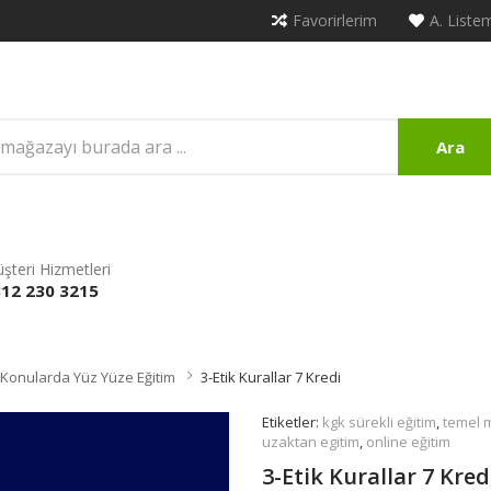
Favorirlerim
A. Liste
Ara
şteri Hizmetleri
12 230 3215
Konularda Yüz Yüze Eğitim
3-Etik Kurallar 7 Kredi
Etiketler:
kgk sürekli eğitim
,
temel m
uzaktan egitim
,
online eğitim
3-Etik Kurallar 7 Kred